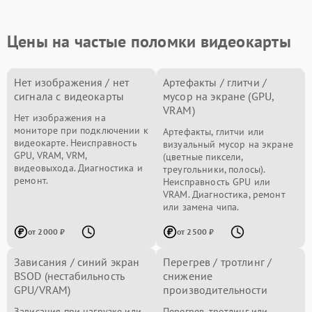
Цены на частые поломки видеокарты
Нет изображения / нет
Артефакты / глитчи /
сигнала с видеокарты
мусор на экране (GPU,
VRAM)
Нет изображения на
мониторе при подключении к
Артефакты, глитчи или
видеокарте. Неисправность
визуальный мусор на экране
GPU, VRAM, VRM,
(цветные пиксели,
видеовыхода. Диагностика и
треугольники, полосы).
ремонт.
Неисправность GPU или
VRAM. Диагностика, ремонт
или замена чипа.
от 2000 ₽
от 2500 ₽
Зависания / синий экран
Перегрев / тротлинг /
BSOD (нестабильность
снижение
GPU/VRAM)
производительности
Зависания при нагрузке или
Перегрев, тротлинг или