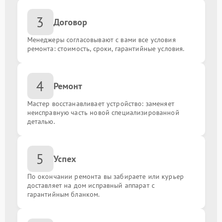
Замена сигнальной платы
от 1300.00 ₽
3
Договор
Замена резистора
от 1500.00 ₽
Менеджеры согласовывают с вами все условия
ремонта: стоимость, сроки, гарантийные условия.
Замена предохранителя
от 1500.00 ₽
Замена платы обработки видеосигнала
от 1800.00 ₽
4
Ремонт
Замена конденсатора
от 1600.00 ₽
Мастер восстанавливает устройство: заменяет
неисправную часть новой специализированной
деталью.
Замена ИК-приемника
от 1500.00 ₽
Замена разъема AUX
от 1200.00 ₽
5
Успех
По окончании ремонта вы забираете или курьер
Замена SCART-разъема
от 1200.00 ₽
доставляет на дом исправный аппарат с
гарантийным бланком.
Замена шнура питания
от 1500.00 ₽