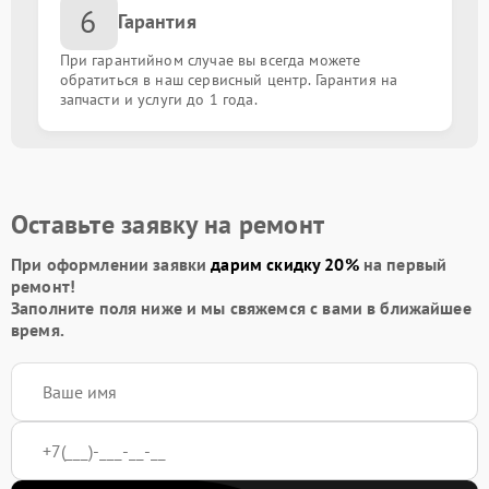
6
Восстановление после попадания влаги
от 1600.00 ₽
Гарантия
При гарантийном случае вы всегда можете
Замена антенны
от 1500.00 ₽
обратиться в наш сервисный центр. Гарантия на
запчасти и услуги до 1 года.
Прошивка / разблокировка
от 900.00 ₽
Замена контроллера питания (мультиконтроллера)
от 2100.00 ₽
Оставьте заявку на ремонт
Ремонт на дому
от 1000.00 ₽
При оформлении заявки
дарим скидку 20%
на первый
ремонт!
Заполните поля ниже и мы свяжемся с вами в ближайшее
время.