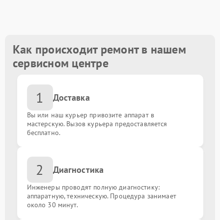
Замена контроллера
от 1300.00 ₽
Ремонт блока управления
от 1000.00 ₽
Как происходит ремонт в нашем
сервисном центре
Замена / ремонт блока питания
от 1500.00 ₽
1
Замена экрана / матрицы
от 100000.00 ₽
Доставка
Вы или наш курьер привозите аппарат в
Замена материнской платы
от 1600.00 ₽
мастерскую. Вызов курьера предоставляется
бесплатно.
Замена / ремонт шлейфа
от 1500.00 ₽
2
Диагностика
Замена корпуса
от 1400.00 ₽
Инженеры проводят полную диагностику:
Комплексная чистка
аппаратную, техническую. Процедура занимает
от 1400.00 ₽
около 30 минут.