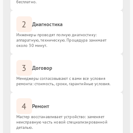
бесплатно.
Замена разъема AUX
от 1200.00 ₽
2
Диагностика
Замена SCART-разъема
от 1200.00 ₽
Инженеры проводят полную диагностику:
аппаратную, техническую. Процедура занимает
Замена шнура питания
от 1500.00 ₽
около 30 минут.
Восстановление после попадания влаги
от 1600.00 ₽
3
Договор
Замена антенны
от 1500.00 ₽
Менеджеры согласовывают с вами все условия
ремонта: стоимость, сроки, гарантийные условия.
Замена / ремонт подсветки
от 1500.00 ₽
4
Прошивка / разблокировка
от 900.00 ₽
Ремонт
Мастер восстанавливает устройство: заменяет
Замена контроллера питания (мультиконтроллера)
от 2100.00 ₽
неисправную часть новой специализированной
деталью.