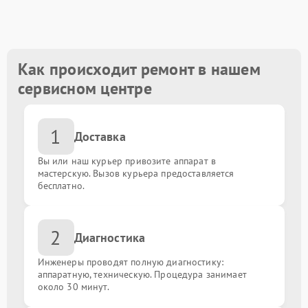
Замена разъема наушников
от 1100.00 ₽
Замена основной или фронтальной камеры
от 1200.00 ₽
Как происходит ремонт в нашем
сервисном центре
Сложный программный ремонт
от 2000.00 ₽
1
Разблокировка устройства (с сохранением данных)
от 1500.00 ₽
Доставка
Вы или наш курьер привозите аппарат в
Разблокировать графический ключ
от 1000.00 ₽
мастерскую. Вызов курьера предоставляется
бесплатно.
Обновление ПО с сохранением данных
от 1000.00 ₽
2
Диагностика
Замена слота сим карты
от 400.00 ₽
Инженеры проводят полную диагностику:
Ремонт / замена NFC модуля
аппаратную, техническую. Процедура занимает
от 880.00 ₽
около 30 минут.