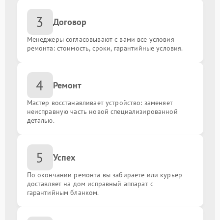
Ремонт / замена гнезда зарядки
от 1000.00 ₽
3
Договор
Замена пленки
от 500.00 ₽
Менеджеры согласовывают с вами все условия
ремонта: стоимость, сроки, гарантийные условия.
Сброс пароля
от 800.00 ₽
Замена задней крышки
от 1000.00 ₽
4
Ремонт
Сброс до заводских настроек
от 500.00 ₽
Мастер восстанавливает устройство: заменяет
неисправную часть новой специализированной
деталью.
Замена вибромотора
от 750.00 ₽
Замена модуля gps
от 630.00 ₽
5
Успех
По окончании ремонта вы забираете или курьер
Замена шлейфа
от 930.00 ₽
доставляет на дом исправный аппарат с
гарантийным бланком.
Замена Wi-Fi модуля
от 1200.00 ₽