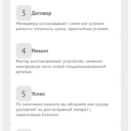
Замена пленки
от 500.00 ₽
3
Договор
Сброс пароля
от 800.00 ₽
Менеджеры согласовывают с вами все условия
ремонта: стоимость, сроки, гарантийные условия.
Замена задней крышки
от 1000.00 ₽
Сброс до заводских настроек
от 500.00 ₽
4
Ремонт
Замена вибромотора
от 750.00 ₽
Мастер восстанавливает устройство: заменяет
неисправную часть новой специализированной
деталью.
Замена процессора
от 350.00 ₽
Замена модуля gps
от 630.00 ₽
5
Успех
По окончании ремонта вы забираете или курьер
Замена шлейфа
от 930.00 ₽
доставляет на дом исправный аппарат с
гарантийным бланком.
Замена Wi-Fi модуля
от 1200.00 ₽