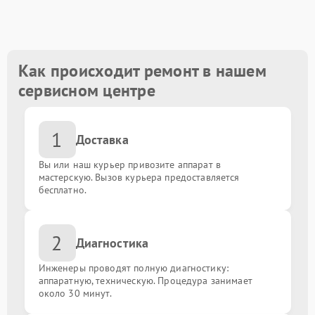
Замена основной или фронтальной камеры
от 1200.00 ₽
Сложный программный ремонт
от 2000.00 ₽
Как происходит ремонт в нашем
сервисном центре
Разблокировка устройства (с сохранением данных)
от 1500.00 ₽
1
Разблокировать графический ключ
от 1000.00 ₽
Доставка
Вы или наш курьер привозите аппарат в
Обновление ПО с сохранением данных
от 1000.00 ₽
мастерскую. Вызов курьера предоставляется
бесплатно.
Замена слота сим карты
от 400.00 ₽
2
Диагностика
Ремонт / замена NFC модуля
от 880.00 ₽
Инженеры проводят полную диагностику:
Ремонт / замена гнезда зарядки
аппаратную, техническую. Процедура занимает
от 1000.00 ₽
около 30 минут.