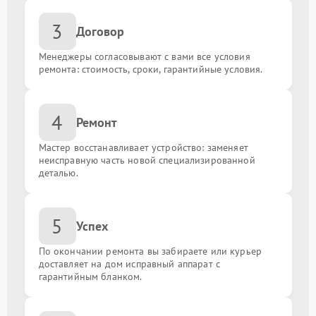
Замена пленки
от 500.00 ₽
3
Договор
Сброс пароля
от 800.00 ₽
Менеджеры согласовывают с вами все условия
ремонта: стоимость, сроки, гарантийные условия.
Замена задней крышки
от 1000.00 ₽
Сброс до заводских настроек
от 500.00 ₽
4
Ремонт
Замена вибромотора
от 750.00 ₽
Мастер восстанавливает устройство: заменяет
неисправную часть новой специализированной
деталью.
Замена процессора
от 350.00 ₽
Замена модуля gps
от 630.00 ₽
5
Успех
По окончании ремонта вы забираете или курьер
Замена шлейфа
от 930.00 ₽
доставляет на дом исправный аппарат с
гарантийным бланком.
Замена Wi-Fi модуля
от 1200.00 ₽