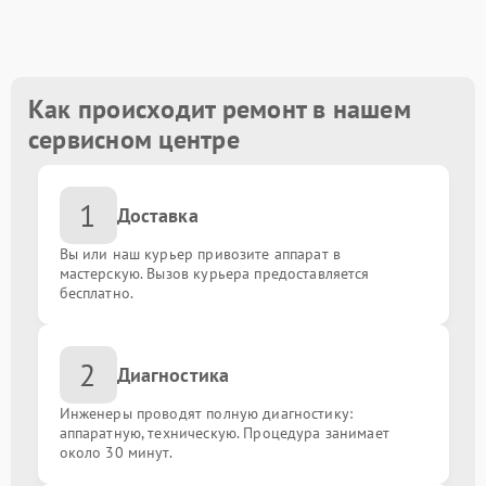
Замена разъема наушников
от 1100.00 ₽
Замена основной или фронтальной камеры
от 1200.00 ₽
Как происходит ремонт в нашем
сервисном центре
Сложный программный ремонт
от 2000.00 ₽
1
Разблокировка устройства (с сохранением данных)
от 1500.00 ₽
Доставка
Вы или наш курьер привозите аппарат в
Разблокировать графический ключ
от 1000.00 ₽
мастерскую. Вызов курьера предоставляется
бесплатно.
Обновление ПО с сохранением данных
от 1000.00 ₽
2
Диагностика
Замена слота сим карты
от 400.00 ₽
Инженеры проводят полную диагностику:
Ремонт / замена NFC модуля
аппаратную, техническую. Процедура занимает
от 880.00 ₽
около 30 минут.