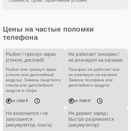
стоимость, сроки, гарантийные условия.
Цены на частые поломки
телефона
Разбит / треснул экран
Не работает тачскрин /
(стекло, дисплей)
не реагирует на касания
Разбит или треснул экран
Тачскрин не работает или
(стекло или дисплейный
не реагирует на касания.
модуль). Замена защитного
Замена тачскрина или
стекла или дисплейного
дисплейного модуля.
модуля в сборе.
от 3500 ₽
от 3000 ₽
Не включается / не
Не держит заряд /
запускается
быстро разряжается
(аккумулятор, плата)
(аккумулятор)