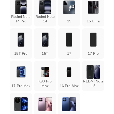
Замена динамика
от 1000.00 ₽
Redmi Note
Redmi Note
Замена микрофона
от 1000.00 ₽
14 Pro
14
15
15 Ultra
15T Pro
15T
17
17 Pro
K90 Pro
REDMI Note
17 Pro Max
Max
16 Pro Max
15