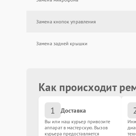
Замена кнопок управления
Замена задней крышки
Замена защитного стекла
Как происходит ре
Замена стекла
1
Ремонт / замена ремешка
Доставка
Вы или наш курьер привозите
Инж
аппарат в мастерскую. Вызов
диа
Замена экрана (дисплея)
курьера предоставляется
тех