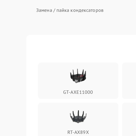
Замена / пайка кондексаторов
Ремонт цепи питания
Ремонт микросхем
Ремонт дросселя
GT-AXE11000
Ремонт / замена предохранителей
Ремонт блока питания
RT-AX89X