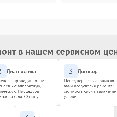
монт в нашем сервисном це
2
3
Диагностика
Договор
енеры проводят полную
Менеджеры согласовывают 
гностику: аппаратную,
вами все условия ремонта:
ническую. Процедура
стоимость, сроки, гарантий
имает около 30 минут.
условия.