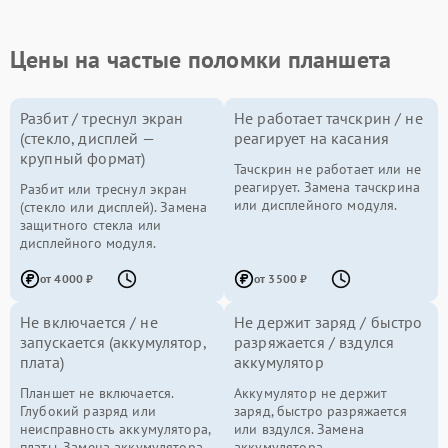
Цены на частые поломки планшета
Разбит / треснул экран
Не работает тачскрин / не
(стекло, дисплей —
реагирует на касания
крупный формат)
Тачскрин не работает или не
реагирует. Замена тачскрина
Разбит или треснул экран
или дисплейного модуля.
(стекло или дисплей). Замена
защитного стекла или
дисплейного модуля.
от 4000 ₽
от 3500 ₽
Не включается / не
Не держит заряд / быстро
запускается (аккумулятор,
разряжается / вздулся
плата)
аккумулятор
Планшет не включается.
Аккумулятор не держит
Глубокий разряд или
заряд, быстро разряжается
неисправность аккумулятора,
или вздулся. Замена
платы. Замена аккумулятора
аккумулятора.