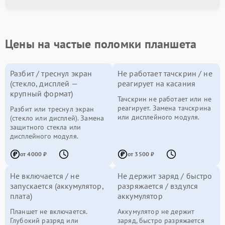
Цены на частые поломки планшета
Разбит / треснул экран
Не работает тачскрин / не
(стекло, дисплей —
реагирует на касания
крупный формат)
Тачскрин не работает или не
реагирует. Замена тачскрина
Разбит или треснул экран
или дисплейного модуля.
(стекло или дисплей). Замена
защитного стекла или
дисплейного модуля.
от 4000 ₽
от 3500 ₽
Не включается / не
Не держит заряд / быстро
запускается (аккумулятор,
разряжается / вздулся
плата)
аккумулятор
Планшет не включается.
Аккумулятор не держит
Глубокий разряд или
заряд, быстро разряжается