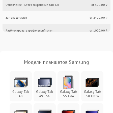
Обновление ПО без сохранения данных
от 500.00 ₽
Замена дисплея
от 2400.00 ₽
Разблокировать графический ключ
от 1000.00 ₽
Замена материнской платы
от 800.00 ₽
Замена гнезда зарядки
от 550.00 ₽
Модели планшетов Samsung
Замена тачскрина
от 750.00 ₽
Замена памяти
от 590.00 ₽
Galaxy Tab
Galaxy Tab
Galaxy Tab
Galaxy Tab
Замена сенсора
от 590.00 ₽
A8
A9+ 5G
S6 Lite
S8 Ultra