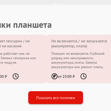
мки планшета
ает тачскрин / не
Не включается / не запускается
т на касания
(аккумулятор, плата)
не работает или не
Планшет не включается. Глубокий
. Замена тачскрина или
разряд или неисправность
го модуля.
аккумулятора, платы. Замена
аккумулятора или ремонт платы.
00 ₽
от 2500 ₽
Показать все поломки