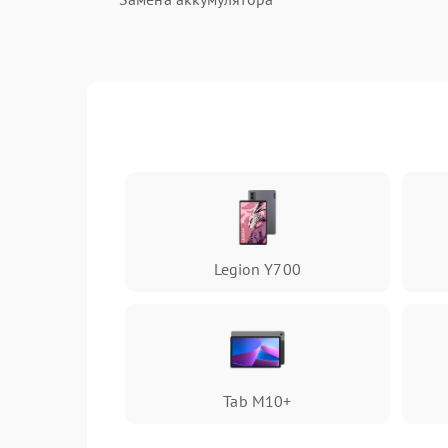
Обновление ПО без сохранения данных
Замена дисплея
Разблокировать графический ключ
Legion Y700
Замена материнской платы
Замена гнезда зарядки
Tab M10+
Замена тачскрина