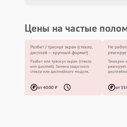
Цены на частые поло
Разбит / треснул экран (стекло,
Не работ
дисплей — крупный формат)
реагируе
Разбит или треснул экран (стекло
Тачскрин 
или дисплей). Замена защитного
реагирует
стекла или дисплейного модуля.
дисплейно
от 4000 ₽
от 35