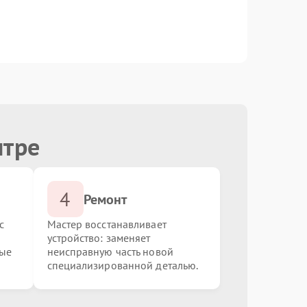
от 590.00 ₽
Выбрать
от 590.00 ₽
Выбрать
нтре
4
Ремонт
с
Мастер восстанавливает
устройство: заменяет
ные
неисправную часть новой
специализированной деталью.