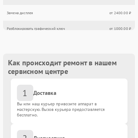
Замена дисплея
от 2400.00 ₽
Разблокировать графический ключ
от 1000.00 ₽
Замена материнской платы
от 800.00 ₽
Замена гнезда зарядки
от 550.00 ₽
Как происходит ремонт в нашем
сервисном центре
Замена тачскрина
от 750.00 ₽
1
Замена памяти
от 590.00 ₽
Доставка
Вы или наш курьер привозите аппарат в
Замена сенсора
от 590.00 ₽
мастерскую. Вызов курьера предоставляется
бесплатно.