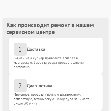
Замена видеокарты
от 1600.00 ₽
Прошивка BIOS
от 800.00 ₽
Как происходит ремонт в нашем
сервисном центре
Замена северного моста
от 1500.00 ₽
1
Замена Wi-Fi
от 1500.00 ₽
Доставка
Вы или наш курьер привозите аппарат в
Ремонт цепи питания
от 2500.00 ₽
мастерскую. Вызов курьера предоставляется
бесплатно.
Замена материнской платы
от 1200.00 ₽
2
Диагностика
Замена разъемов (HDMI, DVI, DisplayPort)
от 600.00 ₽
Инженеры проводят полную диагностику:
Замена жестких дисков (SSD, HDD)
аппаратную, техническую. Процедура занимает
от 500.00 ₽
около 30 минут.