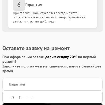
6
Ремонт блока питания
от 700.00 ₽
Гарантия
При гарантийном случае вы всегда можете
Ремонт гнезда зарядки
от 1300.00 ₽
обратиться в наш сервисный центр. Гарантия на
запчасти и услуги до 1 года.
Ремонт крышки
от 1400.00 ₽
Замена термопасты
от 750.00 ₽
Оставьте заявку на ремонт
Апгрейд
от 600.00 ₽
При оформлении заявки
дарим скидку 20%
на первый
ремонт!
Ремонт корпуса
от 1500.00 ₽
Заполните поля ниже и мы свяжемся с вами в ближайшее
время.
Ремонт подсветки клавиатуры
от 1000.00 ₽
Переустановка Windows
от 1000.00 ₽
Удаление вирусов
от 1200.00 ₽