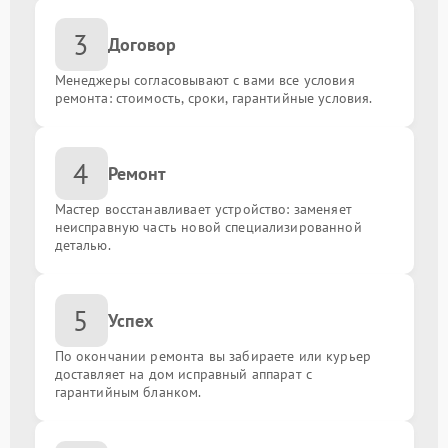
Замена USB порта
от 700.00 ₽
3
Договор
Замена звуковой карты
от 700.00 ₽
Менеджеры согласовывают с вами все условия
ремонта: стоимость, сроки, гарантийные условия.
Замена кулера
от 600.00 ₽
Замена микрофона
от 600.00 ₽
4
Ремонт
Замена оперативной памяти
от 300.00 ₽
Мастер восстанавливает устройство: заменяет
неисправную часть новой специализированной
деталью.
Замена шлейфа
от 700.00 ₽
Замена матрицы
от 1300.00 ₽
5
Успех
По окончании ремонта вы забираете или курьер
Чистка от пыли
от 1000.00 ₽
доставляет на дом исправный аппарат с
гарантийным бланком.
Ремонт петель
от 1200.00 ₽