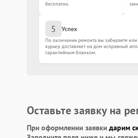
бесплатно.
зан
Замена южного моста
5
Успех
Ремонт / замена видеочипа
По окончании ремонта вы забираете или
курьер доставляет на дом исправный апп
гарантийным бланком.
Замена цепи питания
Восстановление токопроводящих дорожек
Ремонт системы охлаждения
Оставьте заявку на р
При оформлении заявки
дарим с
Замена / установка SSD
Заполните поля ниже и мы свяже