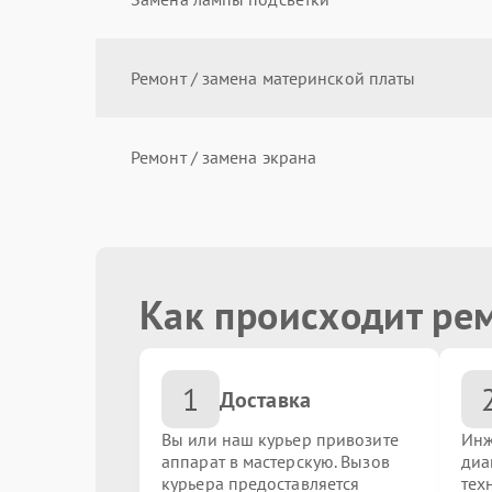
Ремонт / замена материнской платы
Ремонт / замена экрана
Замена матрицы
Как происходит ре
Чистка системы охлаждения
1
Замена CD/DVD-RAM
Доставка
Вы или наш курьер привозите
Инж
аппарат в мастерскую. Вызов
диа
Замена USB порта
курьера предоставляется
тех