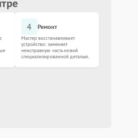
нтре
от 3000.00 ₽
Выбрать
4
Ремонт
от 1000.00 ₽
Выбрать
с
Мастер восстанавливает
устройство: заменяет
ные
неисправную часть новой
от 1000.00 ₽
Выбрать
специализированной деталью.
от 550.00 ₽
Выбрать
от 450.00 ₽
Выбрать
от 3000.00 ₽
Выбрать