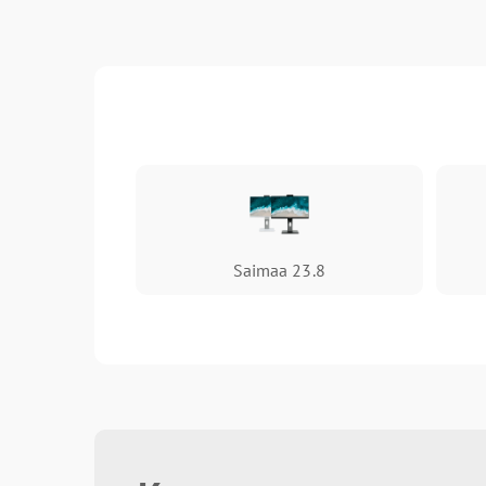
Ремонт / замена экрана
Замена матрицы
Чистка системы охлаждения
Saimaa 23.8
Замена CD/DVD-RAM
Замена USB порта
Замена южного моста