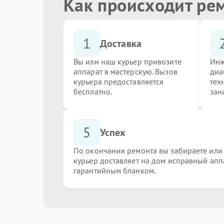
Как происходит ре
Ремонт / замена видеочипа
1
Доставка
Замена цепи питания
Вы или наш курьер привозите
Инж
аппарат в мастерскую. Вызов
диа
курьера предоставляется
тех
Восстановление токопроводящих дорожек
бесплатно.
зан
Ремонт системы охлаждения
5
Успех
По окончании ремонта вы забираете или
курьер доставляет на дом исправный апп
Замена / установка SSD
гарантийным бланком.
Замена процессора