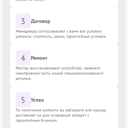
Замена процессора
от 3000.00 ₽
3
Договор
Замена оперативной памяти
от 500.00 ₽
Менеджеры согласовывают с вами все условия
ремонта: стоимость, сроки, гарантийные условия.
Замена северного моста
от 3000.00 ₽
4
Ремонт
Мастер восстанавливает устройство: заменяет
неисправную часть новой специализированной
деталью.
5
Успех
По окончании ремонта вы забираете или курьер
доставляет на дом исправный аппарат с
гарантийным бланком.