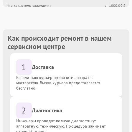
Чистка системы охлаждения
от 1000.00 ₽
Замена CD/DVD-RAM
от 500.00 ₽
Замена USB порта
от 700.00 ₽
Как происходит ремонт в нашем
сервисном центре
Замена южного моста
от 3000.00 ₽
1
Ремонт / замена видеочипа
от 3000.00 ₽
Доставка
Вы или наш курьер привозите аппарат в
Замена цепи питания
от 1000.00 ₽
мастерскую. Вызов курьера предоставляется
бесплатно.
Восстановление токопроводящих дорожек
от 1000.00 ₽
2
Диагностика
Ремонт системы охлаждения
от 550.00 ₽
Инженеры проводят полную диагностику:
Замена / установка SSD
аппаратную, техническую. Процедура занимает
от 450.00 ₽
около 30 минут.