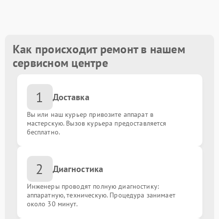
Восстановление после залития
от 1600.00 ₽
Замена USB порта
от 1500.00 ₽
Как происходит ремонт в нашем
сервисном центре
Замена порта VGA
от 1500.00 ₽
1
Замена сокета
от 1900.00 ₽
Доставка
Вы или наш курьер привозите аппарат в
Замена мультиконтроллера
от 1800.00 ₽
мастерскую. Вызов курьера предоставляется
бесплатно.
Замена контроллеров
от 1800.00 ₽
2
Диагностика
Замена чипов
от 1800.00 ₽
Инженеры проводят полную диагностику:
Ремонт цепи питания
аппаратную, техническую. Процедура занимает
от 1800.00 ₽
около 30 минут.