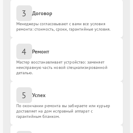
Настройка BIOS
от 1350.00 ₽
3
Договор
Замена конденсаторов
от 1300.00 ₽
Менеджеры согласовывают с вами все условия
ремонта: стоимость, сроки, гарантийные условия.
Установка кулера
от 1500.00 ₽
Ремонт системы управления
от 1800.00 ₽
4
Ремонт
Восстановление дорожек
от 1300.00 ₽
Мастер восстанавливает устройство: заменяет
неисправную часть новой специализированной
деталью.
Замена резисторов
от 1200.00 ₽
Обновление BIOS
от 2200.00 ₽
5
Успех
По окончании ремонта вы забираете или курьер
Замена батарейки биоса
от 250.00 ₽
доставляет на дом исправный аппарат с
гарантийным бланком.
Замена порта HDMI
от 1500.00 ₽