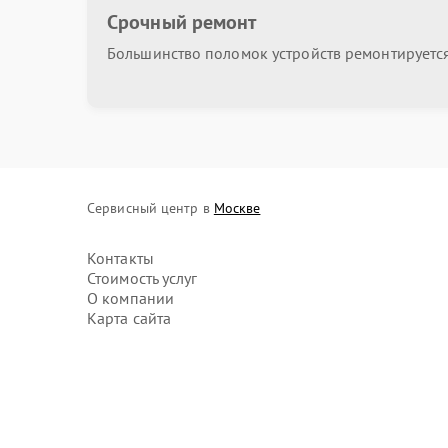
Срочный ремонт
Замена резисторов
Большинство поломок устройств ремонтируется 
Обновление BIOS
Замена батарейки биоса
Сервисный центр в
Москве
Замена порта HDMI
Контакты
Стоимость услуг
О компании
Карта сайта