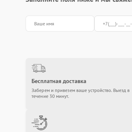
Ремонт цепи питания
Настройка BIOS
Замена конденсаторов
Установка кулера
Бесплатная доставка
Заберем и привезем ваше устройство. Выезд в
течение 30 минут.
Ремонт системы управления
Восстановление дорожек