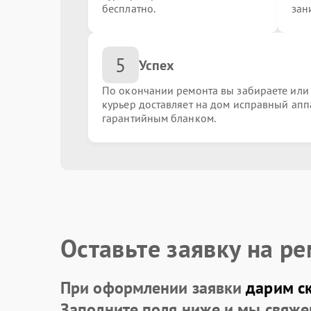
бесплатно.
зан
Замена USB порта
5
Успех
Замена порта VGA
По окончании ремонта вы забираете или
курьер доставляет на дом исправный апп
гарантийным бланком.
Замена сокета
Замена мультиконтроллера
Замена контроллеров
Оставьте заявку на р
При оформлении заявки
дарим с
Замена чипов
Заполните поля ниже и мы свяже