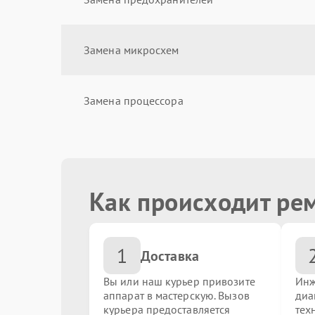
Замена микросхем
Замена процессора
Замена аудиоразъема
Как происходит ре
Замена порта питания
1
Замена южного моста
Доставка
Вы или наш курьер привозите
Инж
аппарат в мастерскую. Вызов
диа
Восстановление после залития
курьера предоставляется
тех