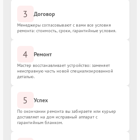
Настройка BIOS
от 1350.00 ₽
3
Договор
Замена конденсаторов
от 1300.00 ₽
Менеджеры согласовывают с вами все условия
ремонта: стоимость, сроки, гарантийные условия.
Установка кулера
от 1500.00 ₽
Ремонт системы управления
от 1800.00 ₽
4
Ремонт
Восстановление дорожек
от 1300.00 ₽
Мастер восстанавливает устройство: заменяет
неисправную часть новой специализированной
деталью.
Замена резисторов
от 1200.00 ₽
Обновление BIOS
от 2200.00 ₽
5
Успех
По окончании ремонта вы забираете или курьер
Замена батарейки биоса
от 250.00 ₽
доставляет на дом исправный аппарат с
гарантийным бланком.
Замена порта HDMI
от 1500.00 ₽