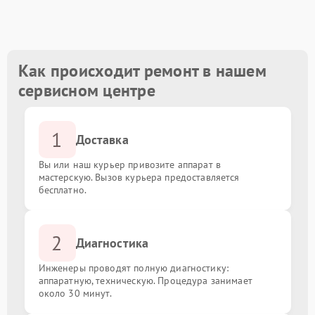
Замена южного моста
от 1500.00 ₽
Восстановление после залития
от 1600.00 ₽
Как происходит ремонт в нашем
сервисном центре
Замена USB порта
от 1500.00 ₽
1
Замена порта VGA
от 1500.00 ₽
Доставка
Вы или наш курьер привозите аппарат в
Замена мультиконтроллера
от 1800.00 ₽
мастерскую. Вызов курьера предоставляется
бесплатно.
Замена контроллеров
от 1800.00 ₽
2
Диагностика
Замена чипов
от 1800.00 ₽
Инженеры проводят полную диагностику:
Ремонт цепи питания
аппаратную, техническую. Процедура занимает
от 1800.00 ₽
около 30 минут.