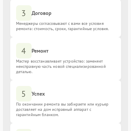
Настройка BIOS
от 1350.00 ₽
3
Договор
Замена конденсаторов
от 1300.00 ₽
Менеджеры согласовывают с вами все условия
ремонта: стоимость, сроки, гарантийные условия.
Установка кулера
от 1500.00 ₽
Ремонт системы управления
от 1800.00 ₽
4
Ремонт
Восстановление дорожек
от 1300.00 ₽
Мастер восстанавливает устройство: заменяет
неисправную часть новой специализированной
деталью.
Замена резисторов
от 1200.00 ₽
Обновление BIOS
от 2200.00 ₽
5
Успех
По окончании ремонта вы забираете или курьер
Замена батарейки биоса
от 250.00 ₽
доставляет на дом исправный аппарат с
гарантийным бланком.
Замена порта HDMI
от 1500.00 ₽