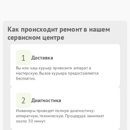
Восстановление после залития
от 1600.00 ₽
Замена USB порта
от 1500.00 ₽
Как происходит ремонт в нашем
сервисном центре
Замена порта VGA
от 1500.00 ₽
1
Замена сокета
от 1900.00 ₽
Доставка
Вы или наш курьер привозите аппарат в
Замена мультиконтроллера
от 1800.00 ₽
мастерскую. Вызов курьера предоставляется
бесплатно.
Замена контроллеров
от 1800.00 ₽
2
Диагностика
Замена чипов
от 1800.00 ₽
Инженеры проводят полную диагностику:
Ремонт цепи питания
аппаратную, техническую. Процедура занимает
от 1800.00 ₽
около 30 минут.