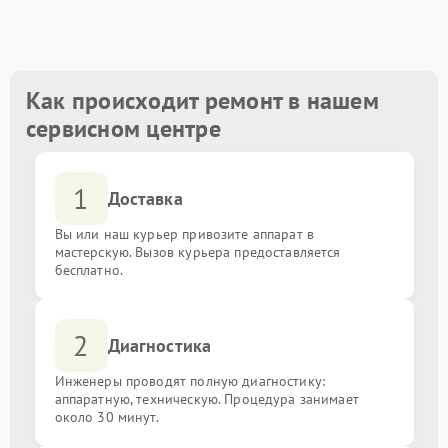
Замена блока питания
от 900.00 ₽
Замена процессора
от 2000.00 ₽
Как происходит ремонт в нашем
сервисном центре
Ремонт системы охлаждения
от 3000.00 ₽
1
Восстановление информации с жесткого диска
от 2500.00 ₽
Доставка
Вы или наш курьер привозите аппарат в
Замена оперативной памяти
от 1000.00 ₽
мастерскую. Вызов курьера предоставляется
бесплатно.
Замена материнской платы
от 1500.00 ₽
2
Диагностика
Инженеры проводят полную диагностику:
аппаратную, техническую. Процедура занимает
около 30 минут.