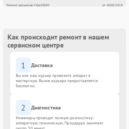
Ремонт разъемов VGA/HDMI
от 4000.00 ₽
Обновление прошивки
от 2000.00 ₽
Замена корпусных элементов
от 3000.00 ₽
Как происходит ремонт в нашем
сервисном центре
Ремонт механизма подставки/наклона
от 5000.00 ₽
1
Доставка
Вы или наш курьер привозите аппарат в
мастерскую. Вызов курьера предоставляется
бесплатно.
2
Диагностика
Инженеры проводят полную диагностику:
аппаратную, техническую. Процедура занимает
около 30 минут.