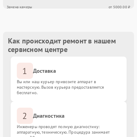
Замена камеры
от 5000.00 ₽
Ремонт разъемов VGA/HDMI
от 4000.00 ₽
Обновление прошивки
от 2000.00 ₽
Как происходит ремонт в нашем
сервисном центре
Замена корпусных элементов
от 3000.00 ₽
1
Ремонт механизма подставки/наклона
от 5000.00 ₽
Доставка
Вы или наш курьер привозите аппарат в
мастерскую. Вызов курьера предоставляется
бесплатно.
2
Диагностика
Инженеры проводят полную диагностику:
аппаратную, техническую. Процедура занимает