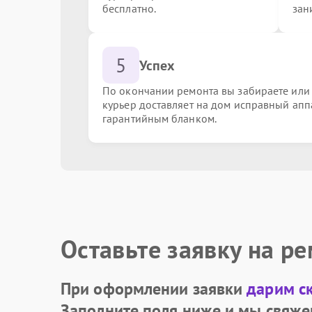
бесплатно.
зан
Замена корпусных элементов
5
Успех
Ремонт механизма подставки/наклона
По окончании ремонта вы забираете или
курьер доставляет на дом исправный апп
гарантийным бланком.
Оставьте заявку на р
При оформлении заявки
дарим с
Заполните поля ниже и мы свяже