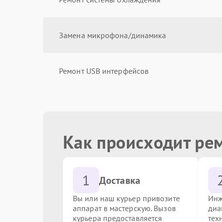
Замена микрофона/динамика
Ремонт USB интерфейсов
Калибровка сенсорного экрана
Как происходит ре
Замена камеры
1
Ремонт разъемов VGA/HDMI
Доставка
Вы или наш курьер привозите
Инж
аппарат в мастерскую. Вызов
диа
Обновление прошивки
курьера предоставляется
тех