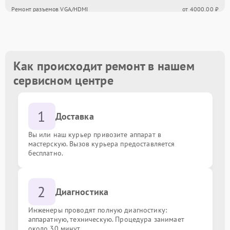
Ремонт разъемов VGA/HDMI
от 4000.00 ₽
Обновление прошивки
от 2000.00 ₽
Замена корпусных элементов
от 3000.00 ₽
Как происходит ремонт в нашем
сервисном центре
Ремонт механизма подставки/наклона
от 5000.00 ₽
1
Доставка
Вы или наш курьер привозите аппарат в
мастерскую. Вызов курьера предоставляется
бесплатно.
2
Диагностика
Инженеры проводят полную диагностику:
аппаратную, техническую. Процедура занимает
около 30 минут.