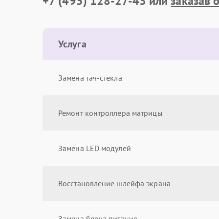
+7 (495) 128-27-43
или
заказав 
Услуга
Замена тач-стекла
Ремонт контроллера матрицы
Замена LED модулей
Восстановление шлейфа экрана
Замена блока питания