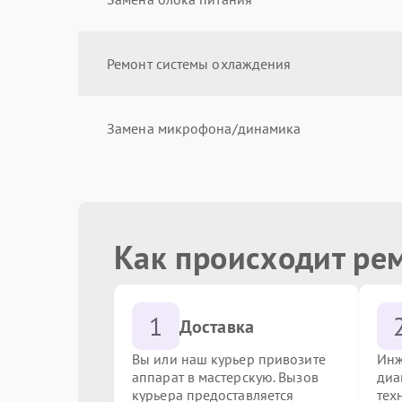
Ремонт системы охлаждения
Замена микрофона/динамика
Ремонт USB интерфейсов
Как происходит ре
Калибровка сенсорного экрана
1
Замена камеры
Доставка
Вы или наш курьер привозите
Инж
аппарат в мастерскую. Вызов
диа
Обновление прошивки
курьера предоставляется
тех