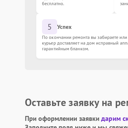
бесплатно.
зан
Замена корпусных элементов
5
Успех
Ремонт механизма подставки/наклона
По окончании ремонта вы забираете или
курьер доставляет на дом исправный апп
гарантийным бланком.
Оставьте заявку на р
При оформлении заявки
дарим с
Заполните поля ниже и мы свяже