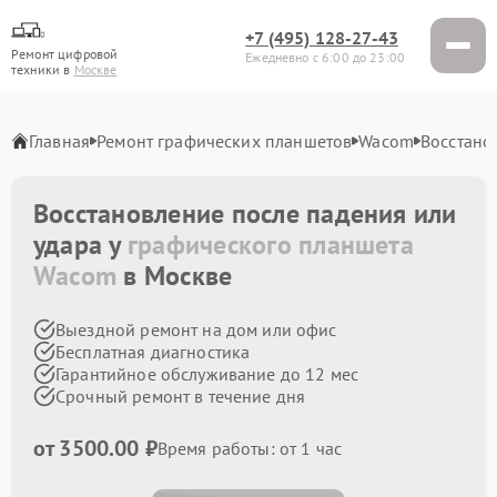
+7 (495) 128-27-43
Ремонт цифровой
Ежедневно с 6:00 до 23:00
техники в
Москве
Главная
Ремонт графических планшетов
Wacom
Восстано
Восстановление после падения или
удара у
графического планшета
Wacom
в Москве
Выездной ремонт на дом или офис
Бесплатная диагностика
Гарантийное обслуживание до 12 мес
Срочный ремонт в течение дня
от 3500.00 ₽
Время работы: от 1 час