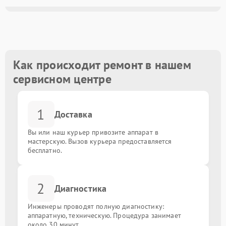
Замена аккумулятора
от 2000.00 ₽
Ремонт или замена платы питания
от 3000.00 ₽
Как происходит ремонт в нашем
Диагностика работы графического планшета
от 1000.00 ₽
сервисном центре
Замена корпуса / крышки планшета
от 3000.00 ₽
1
Доставка
Настройка устройства
от 1000.00 ₽
Вы или наш курьер привозите аппарат в
мастерскую. Вызов курьера предоставляется
бесплатно.
2
Диагностика
Инженеры проводят полную диагностику:
аппаратную, техническую. Процедура занимает
около 30 минут.