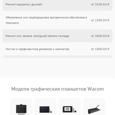
Ремонт подсветки дисплея
от 3500.00 ₽
Обновление или перепрошивка программного обеспечения
от 1500.00 ₽
планшета
Ремонт или замена сенсорной панели тачпада
от 3000.00 ₽
Чистка и профилактика разъёмов и контактов
от 1000.00 ₽
Замена аккумулятора
от 2000.00 ₽
Ремонт или замена платы питания
от 3000.00 ₽
Модели графических планшетов Wacom
Восстановление после падения или удара
от 3500.00 ₽
Диагностика работы графического планшета
от 1000.00 ₽
Замена корпуса / крышки планшета
от 3000.00 ₽