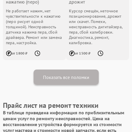
нажатию (перо)
дрожит
Не работает нажим, нет
Курсор смещён, неточное
чувствительности к нажатию
позиционирование, дрожит
(перо рисует одной
или скачет. Помехи,
толщиной). Неисправность
неисправность дигитайзера,
датчика нажима пера, сбой
пера, сбой калибровки.
драйвера. Ремонт или замена
Диагностика, ремонт,
пера, настройка.
калибровка.
от 1800 ₽
от 1500 ₽
Показать все поломки
Прайс лист на ремонт техники
В таблице приведена информация по приблизительным
ценам услуг по ремонту неисправностей. Цена на
восстановление устройства формируется из стоимости
услуг мастера и стоимости новой запчасти, если есть